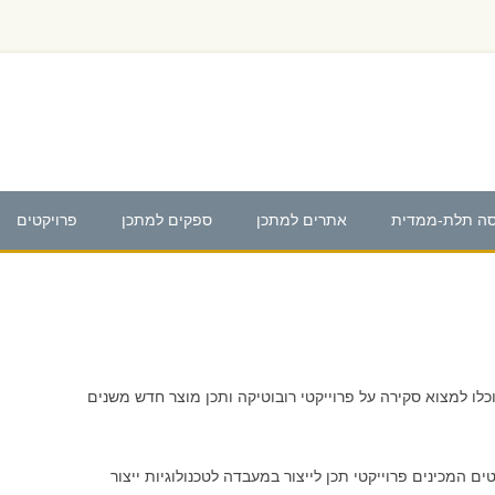
ה תלת-ממדית
אתרים למתכן
ספקים למתכן
פרויקטים
FAB
פרויקטי רוב
ה תלת-ממדית
פרויקטי תכן
MAKERBOT REPLIC
כלו למצוא סקירה על פרוייקטי רובוטיקה ותכן מוצר חדש משנים
מים
METHOD NYLON CA
F
ם המכינים פרוייקטי תכן לייצור במעבדה לטכנולוגיות ייצור