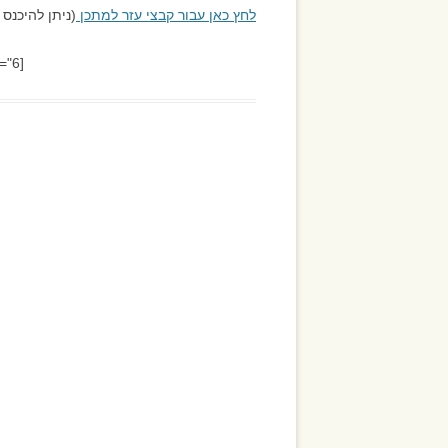
לחץ כאן עבור קבצי עזר למתכן
(ניתן להיכנס 
[pb_slideshow group="6"]