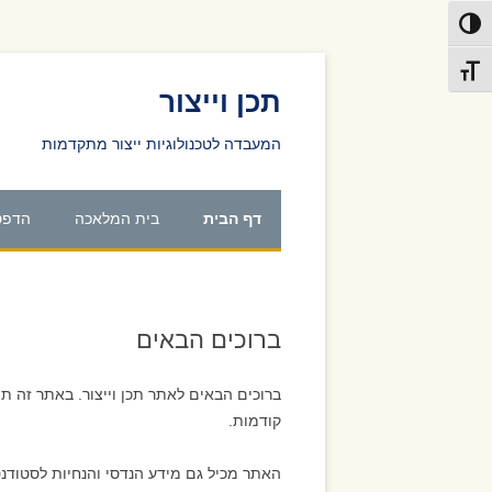
פעל/כבה ניגודיות גבוהה
דלג לתוכן
דלג לניווט
תג גודל גופן
תכן וייצור
המעבדה לטכנולוגיות ייצור מתקדמות
דף הבית
בית המלאכה
הדפס
בית המלאכה
 LAB
חומרי גלם במלאי בבית
הדפס
ברוכים הבאים
המלאכה
ATOR
ברוכים הבאים לאתר תכן וייצור. באתר זה תו
סטנדרט סוגי תבריגים קיי
קודמות.
RBON
בבית המלאכה
IBER
האתר מכיל גם מידע הנדסי והנחיות לסטודנטי