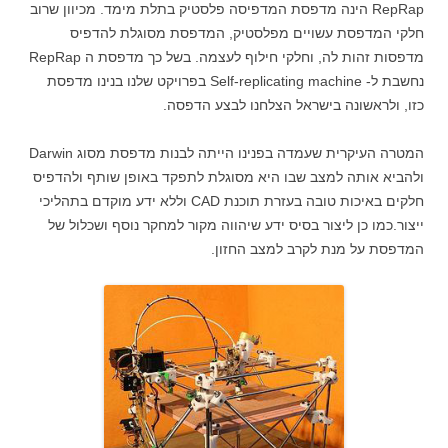
RepRap הינה מדפסת המדפיסה פלסטיק בתלת מימד. מכיוון שרוב
חלקי המדפסת עשויים מפלסטיק, המדפסת מסוגלת להדפיס
מדפסות זהות לה, וחלקי חילוף לעצמה. בשל כך מדפסת ה RepRap
נחשבת ל- Self-replicating machine בפרויקט שלנו בנינו מדפסת
כזו, ולראשונה בישראל הצלחנו לבצע הדפסה.
המטרה העיקרית שעמדה בפנינו הייתה לבנות מדפסת מסוג Darwin
ולהביא אותה למצב שבו היא מסוגלת לתפקד באופן שותף ולהדפיס
חלקים באיכות טובה בעזרת תוכנת CAD וללא ידע מוקדם בתהליכי
ייצור.כמו כן ליצור בסיס ידע שיהווה מקור למחקר נוסף ושכלול של
המדפסת על מנת לקרב למצב החזון.