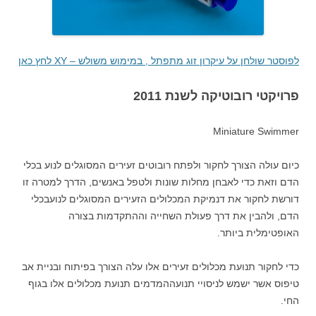
לפוסטר שולחן על עיקרון זוג מתפתל , במימוש משולש – XY לחץ כאן
פרויקטי רובוטיקה לשנת 2011
Miniature Swimmer
כיום עולה הצורך לחקור ולפתח רובוטים זעירים המסוגלים לנוע בכלי
הדם וזאת כדי לאבחן מחלות שונות ולטפל באנשים, הדרך למטרה זו
דורשת לחקור את דנמיקת המכלולים הזעירים המסוגלים לנועבכלי
הדם, ולהבין את דרך פעולת השחייה וההתקדמות בצורה
האופטימלית ביותר.
כדי לחקור תנועת מכלולים זעירים אלו עלה הצורך בפיתוח ובניית אב
טיפוס אשר ישמש לניסויי תנועההמדמים תנועת מכלולים אלו בגוף
החי.