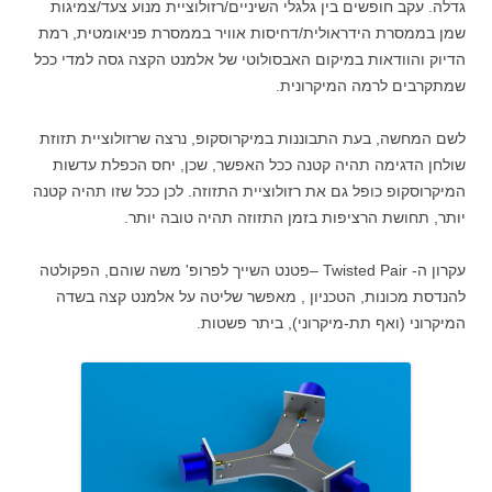
גדלה. עקב חופשים בין גלגלי השיניים/רזולוציית מנוע צעד/צמיגות
שמן בממסרת הידראולית/דחיסות אוויר בממסרת פניאומטית, רמת
הדיוק והוודאות במיקום האבסולוטי של אלמנט הקצה גסה למדי ככל
שמתקרבים לרמה המיקרונית.
לשם המחשה, בעת התבוננות במיקרוסקופ, נרצה שרזולוציית תזוזת
שולחן הדגימה תהיה קטנה ככל האפשר, שכן, יחס הכפלת עדשות
המיקרוסקופ כופל גם את רזולוציית התזוזה. לכן ככל שזו תהיה קטנה
יותר, תחושת הרציפות בזמן התזוזה תהיה טובה יותר.
עקרון ה- Twisted Pair –פטנט השייך לפרופ' משה שוהם, הפקולטה
להנדסת מכונות, הטכניון , מאפשר שליטה על אלמנט קצה בשדה
המיקרוני (ואף תת-מיקרוני), ביתר פשטות.