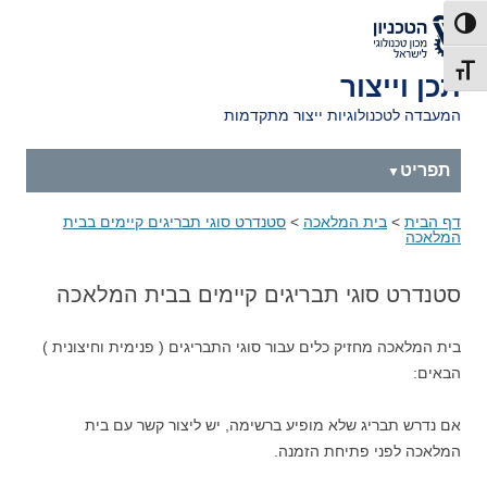
דלג לתוכן
דלג לניווט
לאתר הטכניון
פעל/כבה ניגודיות גבוהה
תג גודל גופן
תכן וייצור
המעבדה לטכנולוגיות ייצור מתקדמות
תפריט
דף הבית
>
בית המלאכה
>
סטנדרט סוגי תבריגים קיימים בבית
המלאכה
סטנדרט סוגי תבריגים קיימים בבית המלאכה
בית המלאכה מחזיק כלים עבור סוגי התבריגים ( פנימית וחיצונית )
הבאים:
אם נדרש תבריג שלא מופיע ברשימה, יש ליצור קשר עם בית
המלאכה לפני פתיחת הזמנה.