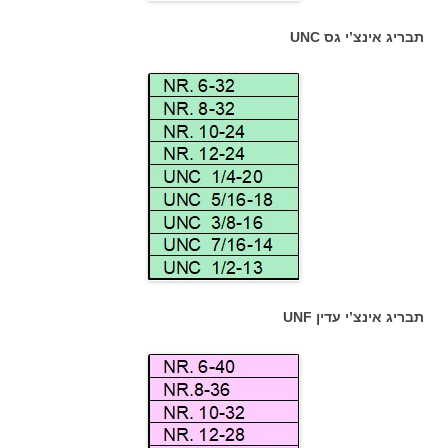
תבריג אינצ’י גס UNC
תבריג אינצ’י עדין UNF