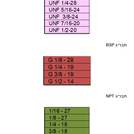
תבריג BSP
תבריג NPT