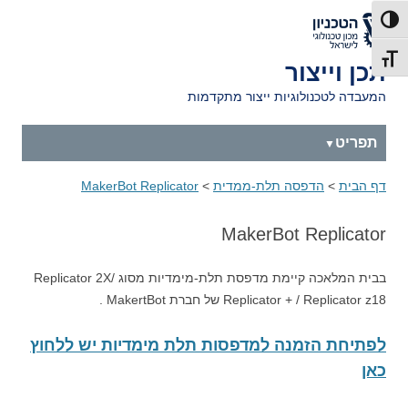
דלג לתוכן
דלג לניווט
לאתר הטכניון
פעל/כבה ניגודיות גבוהה
תג גודל גופן
תכן וייצור
המעבדה לטכנולוגיות ייצור מתקדמות
תפריט
דף הבית
>
הדפסה תלת-ממדית
>
MakerBot Replicator
MakerBot Replicator
בבית המלאכה קיימת מדפסת תלת-מימדיות מסוג Replicator 2X/
Replicator + / Replicator z18 של חברת MakertBot .
לפתיחת הזמנה למדפסות תלת מימדיות יש ללחוץ
כאן