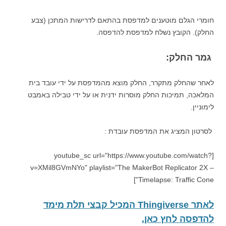
חומרי הגלם מוטענים למדפסת בהתאם לדרישות המתכן (צבע
החלק). הקובץ נשלח למדפסת להדפסה.
גמר החלק:
לאחר שהחלק מתקרר, החלק מוצא מהמדפסת על ידי עובד בית
המלאכה, תמיכות החלק מוסרות ידנית או על ידי טבילה באמבט
לימוניין.
לסרטון המציג את המדפסת עובדת :
[youtube_sc url="https://www.youtube.com/watch?
v=XMil8GVmNYo" playlist="The MakerBot Replicator 2X –
Timelapse: Traffic Cone"]
לאתר Thingiverse המכיל קבצי תלת מימד
להדפסה לחץ כאן.