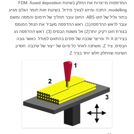
המדפסות מייצרות את החלק בשיטת FDM -fused deposition
modelling, התכה ומיזוג לצורך מידול. בשיטת זאת חומר הגלם מגיע
בתור גליל של חוט ABS. החוט עובר תהליך של חימום והמסה ומשם
עובר לראש ההדפסה(1). ראש ההדפסה מעביר את הנוזל המומס
בצורת חוט דקיק יותר(2) אל משטח הבסיס (3). ראש ההדפסה נע
בצירים X וY ומייצר שכבה של פסים בהתאם למודל. כאשר גובה
הבסיס, ציר Z, משתנה לאחר כל סיום של ייצור של שיכבה. חסרון
השיטה שהחלק חלש יותר בציר Z.