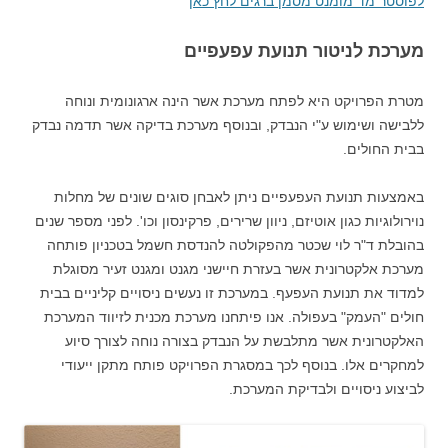
לפוסטר מד מומנט מסמן ברגים לחץ כאן
מערכת לניטור תנועת עפעפיים
מטרת הפרויקט היא לפתח מערכת אשר הינה ארגונומית ונוחה
ללבישה ושימוש ע"י הנבדק, ובנוסף מערכת בדיקה אשר תדמה נבדק
בבית החולים.
באמצעות תנועת העפעפיים ניתן לאבחן סוגים שונים של מחלות
נוירולוגיות כגון אוטיזם, ניוון שרירים, פרקינסון וכו'. לפני מספר שנים
בהובלת ד"ר לוי שכטר מהפקולטה להנדסת חשמל בטכניון פותחה
מערכת אלקטרונית אשר בעזרת חיישני מגנט ומגנט זעיר מסוגלת
למדוד את תנועת העפעף. במערכת זו נעשים ניסויים קליניים בבית
חולים "העמק" בעפולה. אנו פיתחנו מערכת מכנית לזיווד המערכת
האלקטרונית אשר מתלבשת על הנבדק בצורה נוחה לצורך סיוע
למחקרים אלו. בנוסף לכך במסגרת הפרויקט פותח מתקן ייעודי
לביצוע ניסויים ולבדיקת המערכת.