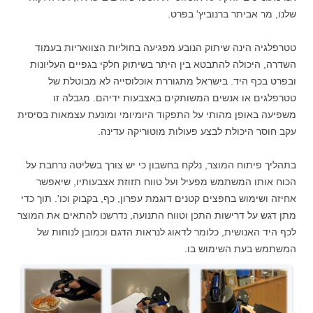
שלנו, מר אביתר ברנוביץ' בפרט.
טטרפלגיה הינה שיתוק הנובע מפגיעה בחוליות הצוואריות בעמוד
השדרה, היכולה להתבטא בין היתר בשיתוק חלקי בגפיים העליונות
ובפרט בכף היד. בישראל מתגוררת אוכלוסייה לא מבוטלת של
טטרפלגים או אנשים המשותקים באצבעות ידיהם. מגבלה זו
משפיעה באופן מהותי על התפקוד היומיומי ומונעת עצמאות בסיסית
עקב חוסר היכולת לבצע פעולות מוטוריקה עדינה.
בתהליך פיתוח המוצר, נלקח בחשבון כי יש צורך בשליטה נרחבת על
הכוח אותו המשתמש מפעיל ועל טווח תזוזת אצבעותיו, שיאפשר
אחיזה ושימוש בחפצים קטנים דוגמת עפרון, כף, בקבוק וכו'. תוך כדי
מתן דגש על דרישות התכן וטווח התנועה, נדרשנו להתאים את המוצר
לכף היד האנושית, כלומר לדאוג לנראות הדגם וכמובן לנוחות של
המשתמש בעת השימוש בו.