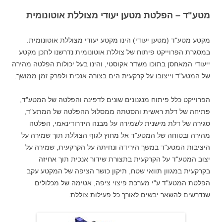
מטע"ד – הפלטת מטען יעודי מצוללת אוטונומית
מקטע מטע"ד (מטען יעודי) הינו מקטע יעודי מצוללת אוטונומית.
במסגרת הפרוייקט פיתוח של צוללת אוטונומית נדרשנו לתכן מקטע
ייעודי המאחסן בתוכו משדר אקוסטי, והינו בעל יכולות הפלטה מהירה
של המטע"ד וייצובו על קרקעית הים בצורה אנכית ולפרק זמן ממושך.
הפרוייקט כלל פיתוח מנגנונים שונים לדפינה והפלטה של המטע"ד,
פתיחה של דלת ראשית והסטתה ממסלול ההפלטה של המתע"ד,
סגירה של דלת מישנית לשמירה על מבנה הידרודינאמי, הפלטה
מהירה ובטוחה של המטע"ד אל מחוץ לגוף הצוללת תוך שמירה על
היציבות המטע"ד במשך הירידה ונחיתה על הקרקעית, שמירה על
יצוב המטע"ד על הקרקעית בתצורת שידור אנכית תוך אחיזה
בקרקעית במגוון תוואי שטח, תיקון כושר הציפה של המקטע עקב
הפלטת המטע"ד ע"י מערכת פיצוי ציפה, אטימה של מכלולים
שנדרשים להשאר יבשים לאורך כל פעילות צוללת.