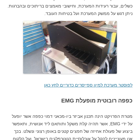
כשלים, עבור רעידות המערכת, וחישובי מאמצים בריתוכים ובהברגות.
ניתן דגש על ממשק המערכת ועל בטיחות העובד.
לפוסטר מערכת למיון ספייסרים כדוריים לחץ כאן
כפפה רובוטית מופעלת EMG
מטרת הפרויקט הינה תכנון אביזר ביו-מכאני דמוי כפפה אשר יופעל
על ידי EMG, אשר תהיה קלת משקל ותותאם ליד אנושית, ותאפשר
ביצוע של פעולת אחיזה של חפצים קטנים באופן רצוני ונשלט. בכך
אנו מעוניינים להקל על אוכלוסיית הטטרפלגים בישראל, ועל הלקוח