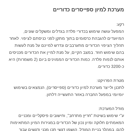
מערכת למיון ספייסרים כדוריים
רקע:
המפעל עושה שימוש בכדורי פלדה בגדלים ומשקלים שונים,
המיועדים להגבהת כרסומים בתוך מתקן לפני כניסתם לציפוי. לאחר
תהליך הציפוי הכדורים מתערבבים ונדרש למיינם על מנת לעשות
בהם שימוש חוזר. במצב הקיים, על מנת למיין את הכדורים מכניסים
אותם לנפות פלדה. כמות הכדורים הממוינים ביום (2 משמרות) היא
כ-3200 כדורים.
מטרת הפרויקט:
לתכנן ולייצר מערכת למיון כדורים (ספייסרים), הנמצאים בשימוש
יומיומי במפעל החברה באזור התעשייה דלתון.
מודל המערכת:
ע"י שימוש בשיטת "חריץ מתרחב", וחישובים פיסקליים ומכניים
המאמתים חלוקה ומיון נכון של הכדורים במגירות המיון המתאימות
להם. במהלך בניית המודל, הושמו דגשי תכן מכני ודגשים עבור