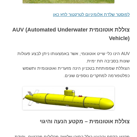
לפוסטר שלדת אלומיניום לטרקטור לחץ כאן
צוללת אוטונומית AUV (Automated Underwater
Vehicle)
AUV הינו כלי שייט אוטונומי, אשר באמצעותו ניתן לבצע פעולות
שונות בסביבה תת ימית.
הצוללת שמפותחת בטכניון הינה מזערית ואוטונומית ותשמש
כפלטפורמה למחקרים נוספים שונים.
צוללת אוטונומית – מקטע הנעה והיגוי
מקטע הדחף וההיגוי כולל בתוכו שלושה מכלולים מרכזיים- יחידת