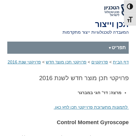
דלג לתוכן
דלג לניווט
לאתר הטכניון
פעל/כבה ניגודיות גבוהה
תג גודל גופן
תכן וייצור
המעבדה לטכנולוגיות ייצור מתקדמות
תפריט
דף הבית
>
פרויקטים
>
פרויקטי תכן מוצר חדש
>
פרויקטי שנת 2016
פרויקטי תכן מוצר חדש לשנת 2016
מרצה: דר’ חגי במברגר
לתמונות מתערוכת פרוייקטי תכן לחץ כאן.
Control Moment Gyroscope