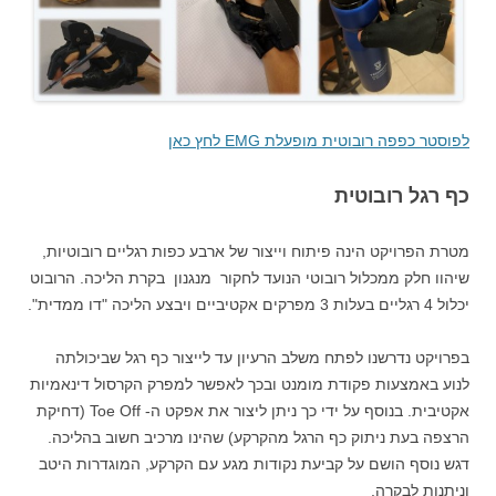
לפוסטר כפפה רובוטית מופעלת EMG לחץ כאן
כף רגל רובוטית
מטרת הפרויקט הינה פיתוח וייצור של ארבע כפות רגליים רובוטיות,
שיהוו חלק ממכלול רובוטי הנועד לחקור מנגנון בקרת הליכה. הרובוט
יכלול 4 רגליים בעלות 3 מפרקים אקטיביים ויבצע הליכה "דו ממדית".
בפרויקט נדרשנו לפתח משלב הרעיון עד לייצור כף רגל שביכולתה
לנוע באמצעות פקודת מומנט ובכך לאפשר למפרק הקרסול דינאמיות
אקטיבית. בנוסף על ידי כך ניתן ליצור את אפקט ה- Toe Off (דחיקת
הרצפה בעת ניתוק כף הרגל מהקרקע) שהינו מרכיב חשוב בהליכה.
דגש נוסף הושם על קביעת נקודות מגע עם הקרקע, המוגדרות היטב
וניתנות לבקרה.