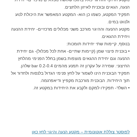
הנעה, הגאים ובוכנית לאיזון הלחצים.
תפקיד המקטע, כשמו כן הוא- המקטע המאפשר את היכולת לנוע
ולנווט במים.
מקטע ההנעה וההיגוי מורכב משני מכלולים מרכזיים- יחידת ההנעה
ויחידת ההגאים.
בנוסף, קיימות שתי יחידות תומכות:
• בוכנית פיצוי שמן (קיימות שתיים- אחת לכל מכלול)- גם יחידת
ההנעה וגם יחידת ההגאים מוצפות בשמן בחלל הפנימי מהלחץ
החיצוני. שמירה על עקרון זה תמנע מהמים bar 0.2-0.4 שלהן.
תפקיד הבוכנית הינו לשמור על לחץ פנימי הגדול בלנסות ולחדור אל
תוך היחידות. הבוכנית מורכבת מקפיץ ודיאפרגמה.
• השלד- תפקידו למקם ולקבע את היחידות במקטע זה.
לפוסטר צוללת אוטונומית – מקטע הנעה והיגוי לחץ כאן